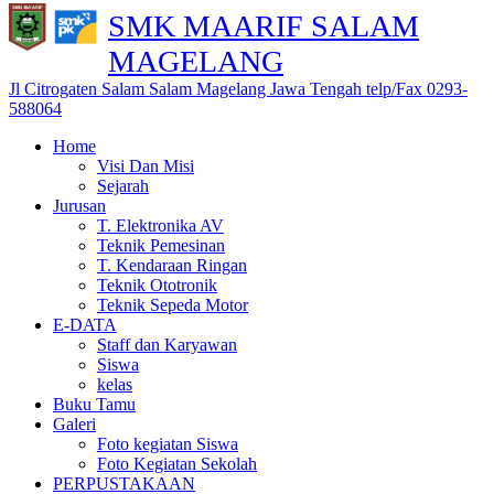
SMK MAARIF SALAM
MAGELANG
Jl Citrogaten Salam Salam Magelang Jawa Tengah telp/Fax 0293-
588064
Home
Visi Dan Misi
Sejarah
Jurusan
T. Elektronika AV
Teknik Pemesinan
T. Kendaraan Ringan
Teknik Ototronik
Teknik Sepeda Motor
E-DATA
Staff dan Karyawan
Siswa
kelas
Buku Tamu
Galeri
Foto kegiatan Siswa
Foto Kegiatan Sekolah
PERPUSTAKAAN