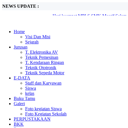
NEWS UPDATE :
Hari keempat MPLS SMK Maarif Salam, 
Hari Ketiga MPLS SMK Maarif Salam, Gal
Hari Kedua MPLS SMK Maarif Salam, Be
Semangat Baru SMK Maarif Salam Resm
SMK Maarif Salam Gelar Koordinasi Awa
Home
MASIH DI BUKA SPMB DIPERPANJAN
Visi Dan Misi
Informasi Daftar Ulang Calon Murid Bar
Sejarah
MASIH DI BUKA, SPMB SMK MAARIF
Jurusan
Pelantikan dan Sertijab Kepala Sekolah 
T. Elektronika AV
Hari terakhir rangkaian MPLS SMK Maarif
Teknik Pemesinan
T. Kendaraan Ringan
Teknik Ototronik
Teknik Sepeda Motor
E-DATA
Staff dan Karyawan
Siswa
kelas
Buku Tamu
Galeri
Foto kegiatan Siswa
Foto Kegiatan Sekolah
PERPUSTAKAAN
BKK