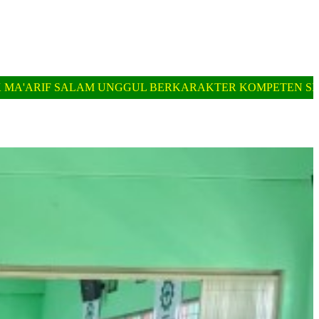
UL BERKARAKTER KOMPETEN SIAP KERJA || SMK MA'AR