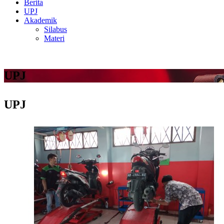
Berita
UPJ
Akademik
Silabus
Materi
UPJ
UPJ