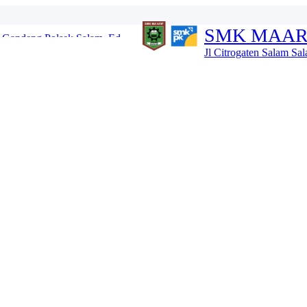
Gandeng Polsek Salam, Ed...
SMK MAAR
i Potensi Diri dan Ken...
ntuk Karakter Anak Hebat...
Jl Citrogaten Salam S
i Buka MPLS 2026 dan Kena...
l Tahun dan IHT...
G HINGGA 13 JULI 2026 ...
u TA 2026_2027...
 SALAM TA 2026_2027...
Masa Khidmat 2026–2...
 Salam, Kental Nilai ...