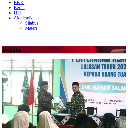
BKK
Berita
UPJ
Akademik
Silabus
Materi
Berita