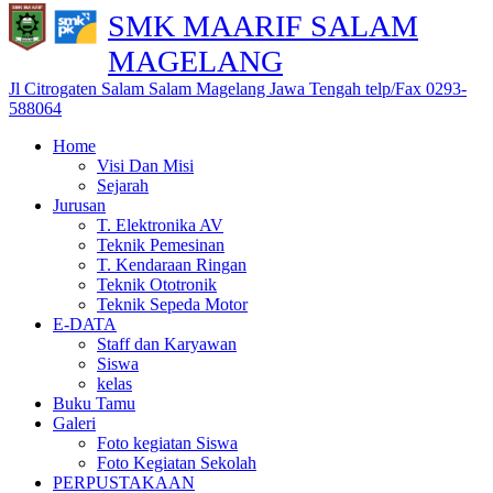
SMK MAARIF SALAM
MAGELANG
Jl Citrogaten Salam Salam Magelang Jawa Tengah telp/Fax 0293-
588064
Home
Visi Dan Misi
Sejarah
Jurusan
T. Elektronika AV
Teknik Pemesinan
T. Kendaraan Ringan
Teknik Ototronik
Teknik Sepeda Motor
E-DATA
Staff dan Karyawan
Siswa
kelas
Buku Tamu
Galeri
Foto kegiatan Siswa
Foto Kegiatan Sekolah
PERPUSTAKAAN