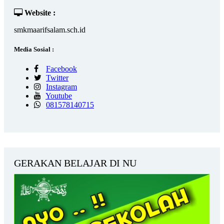
Website :
smkmaarifsalam.sch.id
Media Sosial :
Facebook
Twitter
Instagram
Youtube
081578140715
GERAKAN BELAJAR DI NU