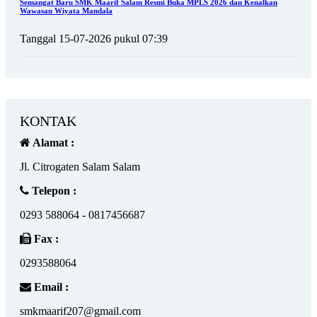
Semangat Baru SMK Maarif Salam Resmi Buka MPLS 2026 dan Kenalkan
Wawasan Wiyata Mandala
Tanggal 15-07-2026 pukul 07:39
KONTAK
Alamat :
Jl. Citrogaten Salam Salam
Telepon :
0293 588064 - 0817456687
Fax :
0293588064
Email :
smkmaarif207@gmail.com