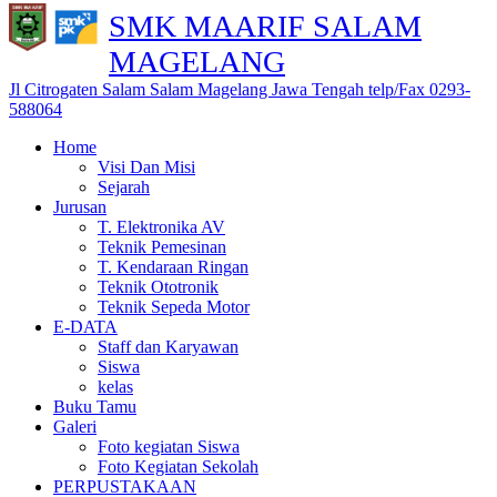
SMK MAARIF SALAM
MAGELANG
Jl Citrogaten Salam Salam Magelang Jawa Tengah telp/Fax 0293-
588064
Home
Visi Dan Misi
Sejarah
Jurusan
T. Elektronika AV
Teknik Pemesinan
T. Kendaraan Ringan
Teknik Ototronik
Teknik Sepeda Motor
E-DATA
Staff dan Karyawan
Siswa
kelas
Buku Tamu
Galeri
Foto kegiatan Siswa
Foto Kegiatan Sekolah
PERPUSTAKAAN