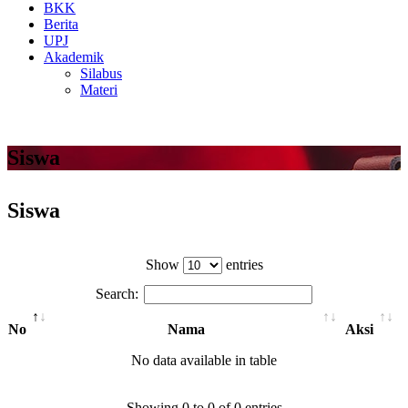
BKK
Berita
UPJ
Akademik
Silabus
Materi
Siswa
Siswa
Show
entries
Search:
No
Nama
Aksi
No data available in table
Showing 0 to 0 of 0 entries