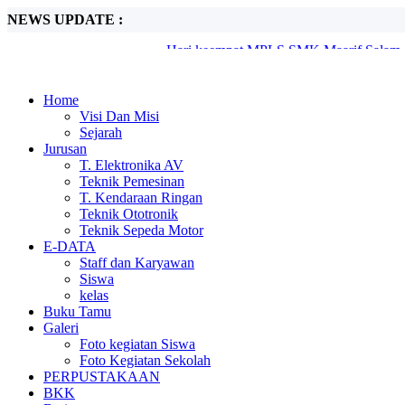
NEWS UPDATE :
Hari Ketiga MPLS SMK Maarif Salam, Gal
Hari Kedua MPLS SMK Maarif Salam, Be
Semangat Baru SMK Maarif Salam Resm
SMK Maarif Salam Gelar Koordinasi Awa
MASIH DI BUKA SPMB DIPERPANJAN
Home
Informasi Daftar Ulang Calon Murid Bar
Visi Dan Misi
MASIH DI BUKA, SPMB SMK MAARIF
Sejarah
Pelantikan dan Sertijab Kepala Sekolah 
Jurusan
Hari terakhir rangkaian MPLS SMK Maarif
T. Elektronika AV
Hari keempat MPLS SMK Maarif Salam, 
Teknik Pemesinan
T. Kendaraan Ringan
Teknik Ototronik
Teknik Sepeda Motor
E-DATA
Staff dan Karyawan
Siswa
kelas
Buku Tamu
Galeri
Foto kegiatan Siswa
Foto Kegiatan Sekolah
PERPUSTAKAAN
BKK