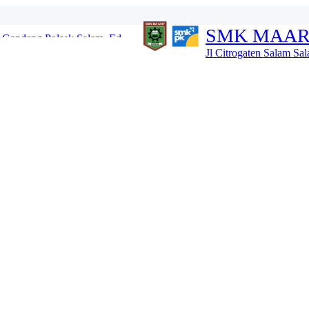
i Potensi Diri dan Ken...
SMK MAAR
ntuk Karakter Anak Hebat...
i Buka MPLS 2026 dan Kena...
Jl Citrogaten Salam S
l Tahun dan IHT...
G HINGGA 13 JULI 2026 ...
u TA 2026_2027...
 SALAM TA 2026_2027...
Masa Khidmat 2026–2...
 Salam, Kental Nilai ...
Gandeng Polsek Salam, Ed...