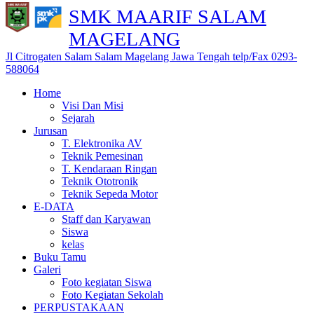
SMK MAARIF SALAM
MAGELANG
Jl Citrogaten Salam Salam Magelang Jawa Tengah telp/Fax 0293-
588064
Home
Visi Dan Misi
Sejarah
Jurusan
T. Elektronika AV
Teknik Pemesinan
T. Kendaraan Ringan
Teknik Ototronik
Teknik Sepeda Motor
E-DATA
Staff dan Karyawan
Siswa
kelas
Buku Tamu
Galeri
Foto kegiatan Siswa
Foto Kegiatan Sekolah
PERPUSTAKAAN