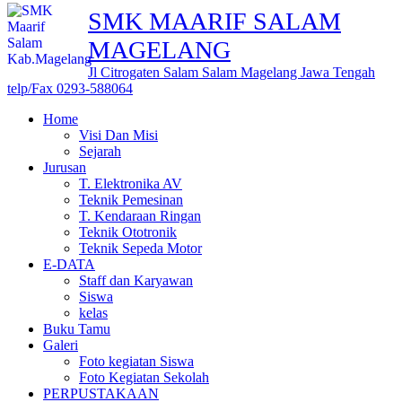
SMK MAARIF SALAM
MAGELANG
Jl Citrogaten Salam Salam Magelang Jawa Tengah
telp/Fax 0293-588064
Home
Visi Dan Misi
Sejarah
Jurusan
T. Elektronika AV
Teknik Pemesinan
T. Kendaraan Ringan
Teknik Ototronik
Teknik Sepeda Motor
E-DATA
Staff dan Karyawan
Siswa
kelas
Buku Tamu
Galeri
Foto kegiatan Siswa
Foto Kegiatan Sekolah
PERPUSTAKAAN