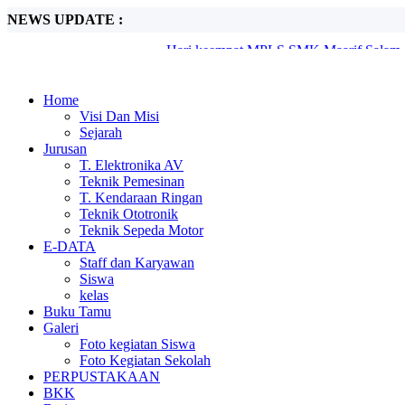
NEWS UPDATE :
Hari keempat MPLS SMK Maarif Salam, 
Hari Ketiga MPLS SMK Maarif Salam, Gal
Hari Kedua MPLS SMK Maarif Salam, Be
Semangat Baru SMK Maarif Salam Resm
SMK Maarif Salam Gelar Koordinasi Awa
Home
MASIH DI BUKA SPMB DIPERPANJAN
Visi Dan Misi
Informasi Daftar Ulang Calon Murid Bar
Sejarah
MASIH DI BUKA, SPMB SMK MAARIF
Jurusan
Pelantikan dan Sertijab Kepala Sekolah 
T. Elektronika AV
Hari terakhir rangkaian MPLS SMK Maarif
Teknik Pemesinan
T. Kendaraan Ringan
Teknik Ototronik
Teknik Sepeda Motor
E-DATA
Staff dan Karyawan
Siswa
kelas
Buku Tamu
Galeri
Foto kegiatan Siswa
Foto Kegiatan Sekolah
PERPUSTAKAAN
BKK