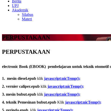
Berita
UPJ
Akademik
Silabus
Materi
PERPUSTAKAAN
PERPUSTAKAAN
electronic Book (EBOOK) pembelajaran untuk teknik otomotif d
1. mesin diesel.epub
klik
javascript:nicTemp();
2. vernier caliper.epub
klik
javascript:nicTemp();
3. mesin bubut.epub
klik
javascript:nicTemp();
4. teknik Pemesinan bubut.epub
Klik
javascript:nicTemp();
5. gerinda.epub
klik
javascript:nicTemp();