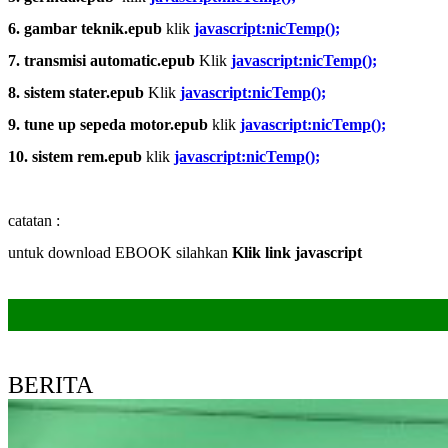
6. gambar teknik.epub
klik
javascript:nicTemp();
7. transmisi automatic.epub
Klik
javascript:nicTemp();
8. sistem stater.epub
Klik
javascript:nicTemp();
9. tune up sepeda motor.epub
klik
javascript:nicTemp();
10. sistem rem.epub
klik
javascript:nicTemp();
catatan :
untuk download EBOOK silahkan
Klik link javascript
BERITA