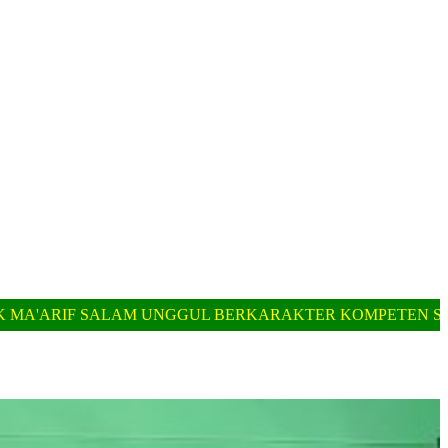
GUL BERKARAKTER KOMPETEN SIAP KERJA || SMK MA'A