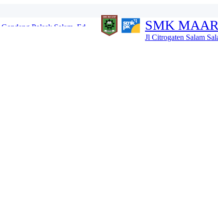
Gandeng Polsek Salam, Ed...
SMK MAAR
i Potensi Diri dan Ken...
ntuk Karakter Anak Hebat...
Jl Citrogaten Salam S
i Buka MPLS 2026 dan Kena...
l Tahun dan IHT...
G HINGGA 13 JULI 2026 ...
u TA 2026_2027...
 SALAM TA 2026_2027...
Masa Khidmat 2026–2...
 Salam, Kental Nilai ...