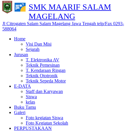
SMK MAARIF SALAM
MAGELANG
Jl Citrogaten Salam Salam Magelang Jawa Tengah telp/Fax 0293-
588064
Home
Visi Dan Misi
Sejarah
Jurusan
T. Elektronika AV
Teknik Pemesinan
T. Kendaraan Ringan
Teknik Ototronik
Teknik Sepeda Motor
E-DATA
Staff dan Karyawan
Siswa
kelas
Buku Tamu
Galeri
Foto kegiatan Siswa
Foto Kegiatan Sekolah
PERPUSTAKAAN