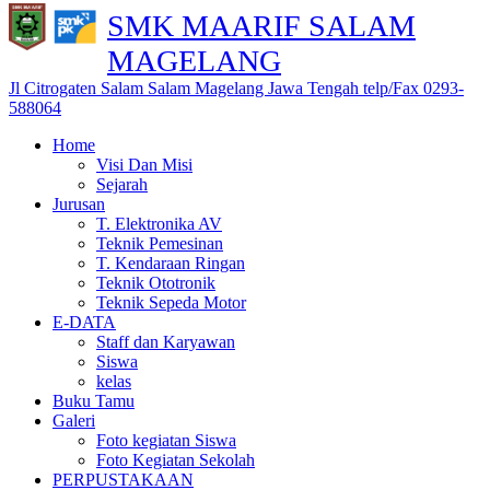
SMK MAARIF SALAM
MAGELANG
Jl Citrogaten Salam Salam Magelang Jawa Tengah telp/Fax 0293-
588064
Home
Visi Dan Misi
Sejarah
Jurusan
T. Elektronika AV
Teknik Pemesinan
T. Kendaraan Ringan
Teknik Ototronik
Teknik Sepeda Motor
E-DATA
Staff dan Karyawan
Siswa
kelas
Buku Tamu
Galeri
Foto kegiatan Siswa
Foto Kegiatan Sekolah
PERPUSTAKAAN