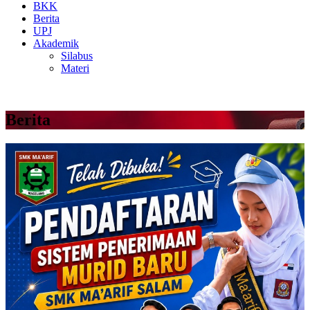
BKK
Berita
UPJ
Akademik
Silabus
Materi
Berita